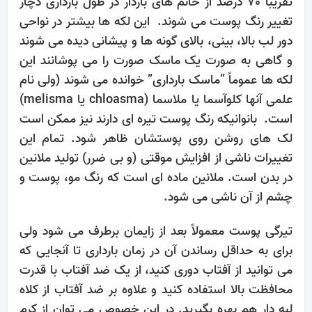
تقریباً 70 درصد از خانم های باردار در طول بارداری دچار
تغییر رنگ پوست می شوند. این لکه ها بیشتر در نواحی
دور لب بالا، بینی، بالای گونه ها و پیشانی دیده می شوند
و گاهی به صورت یک ماسک صورت را می پوشانند این
لکه ها عموماً “ماسک بارداری” خوانده می شوند (ولی نام
علمی آنها کلوآسما یا ملاسما (chloasma یا melisma)
است. بانوانیکه رنگ پوست تیره ای دارند نیز ممکن است
لک های روشن روی پوستشان ظاهر شود. تمام این
تغییرات ناشی از افزایش موقتی (و بی ضرر) تولید ملانین
در بدن است. ملانین ماده ای است که رنگ مو، پوست و
چشم از آن ناشی می شود.
تیرگی پوست معمولاً بعد از زایمان برطرف می شود ولی
برای به حداقل رساندن آن در زمان بارداری تا آنجایی که
می توانید از آفتاب دوری کنید، از یک ضد آفتاب با قدرت
محافظت بالا استفاده کنید و علاوه بر ضد آفتاب از کلاه
لبه دار هم بهره بگیرید. در این خصوص می توان از کرم